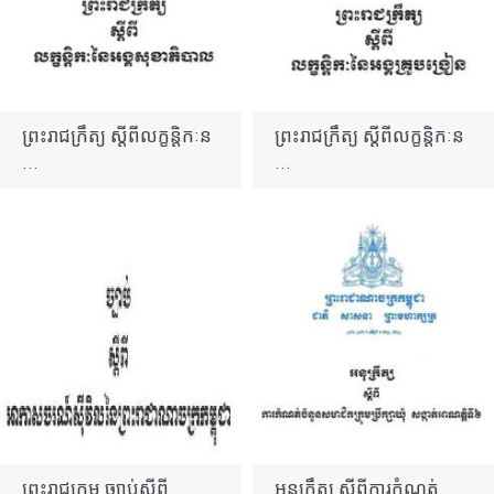
ព្រះរាជក្រឹត្យ ស្ដីពីលក្ខន្ដិកៈន
ព្រះរាជក្រឹត្យ ស្ដីពីលក្ខន្ដិកៈន
...
...
ព្រះរាជក្រម ច្បាប់ស្ដីពី
អនុក្រឹត្យ ស្ដីពីការកំណត់