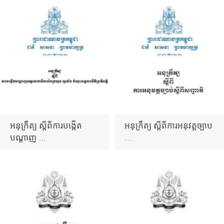
អនុក្រឹត្យ ស្តីពីការបង្កើត
អនុក្រឹត្យ ស្ដីពីការអនុវត្តច្បាប
បណ្តាញ ...
...