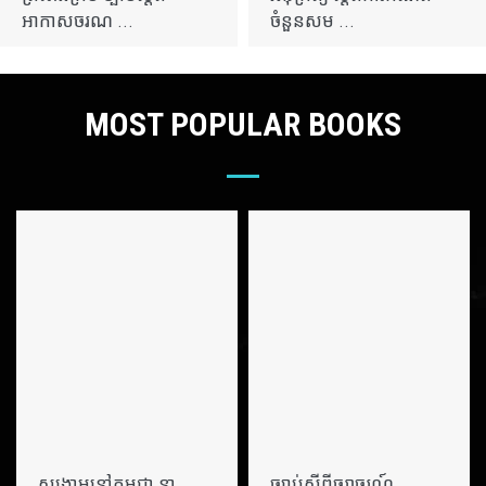
អាកាសចរណ ...
ចំនួនសម ...
MOST POPULAR BOOKS
សង្រ្គាមនៅកម្ពុជា នា
ច្បាប់ស្តីពីចរាចរណ៍