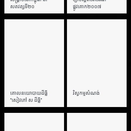
សតវត្សទី២០
ផ្លូវគោក២០០៧
គោលនយោបាយដីធ្លី
វិស្វកម្មសំណង់
"សៀវភៅ ស ដីធ្លី"