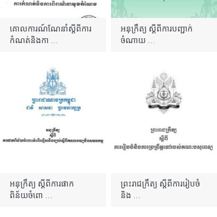
គោលការណ៍ណែនាំស្តីពីការ
អនុក្រឹត្យ ស្តីពីការបញ្ជាក់
កំណត់និងកា ...
ចំណាយ ...
អនុក្រឹត្យ ស្តីពីការផាក
ព្រះរាជក្រឹត្យ ស្តីពីការរៀបចំ
ពិន័យចំពោ ...
និង ...