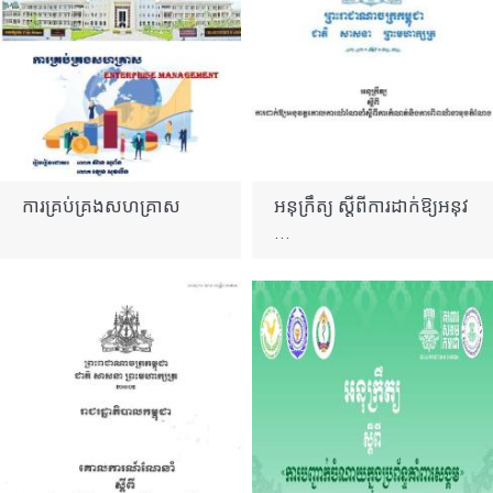
ការគ្រប់គ្រងសហគ្រាស
អនុក្រឹត្យ ស្តីពីការដាក់​ឱ្យអនុវ
...