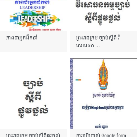
ភាពជាអ្នកដឹកនាំ
ព្រះរាជក្រម ច្បាប់ស្តីពី វិ
សោធនក ...
ព្រះរាជក្រម ច្បាប់ស្តីពីផ្លូវថ្នល់
ការប្រើប្រាស់ Google form