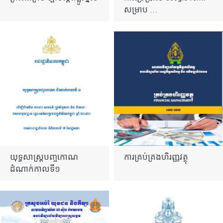
សម្រាប ...
យុទ្ធសាស្ត្របញ្ចកោណ
ការគ្រប់គ្រងហិរញ្ញវត្ថុ​
ដំណាក់កាលទី១